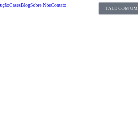
lução
Cases
Blog
Sobre Nós
Contato
FALE COM UM 