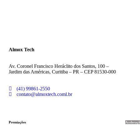
Almox Tech
Av. Coronel Francisco Heráclito dos Santos, 100 –
Jardim das Américas, Curitiba – PR – CEP 81530-000
(41) 99861-2550
contato@almoxtech.coml.br
Premiações
Aceleraçõ