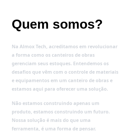
Quem somos?
Na Almox Tech, acreditamos em revolucionar 
a forma como os canteiros de obras 
gerenciam seus estoques. Entendemos os 
desafios que vêm com o controle de materiais 
e equipamentos em um canteiro de obras e 
estamos aqui para oferecer uma solução.
Não estamos construindo apenas um 
produto, estamos construindo um futuro. 
Nossa solução é mais do que uma 
ferramenta, é uma forma de pensar. 