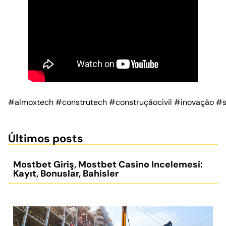
#almoxtech
#construtech
#construçãocivil
#inovação
#s
Últimos posts
Mostbet Giriş, Mostbet Casino Incelemesi:
Kayıt, Bonuslar, Bahisler