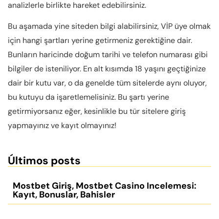
analizlerle birlikte hareket edebilirsiniz.
Bu aşamada yine siteden bilgi alabilirsiniz, VİP üye olmak
için hangi şartları yerine getirmeniz gerektiğine dair.
Bunların haricinde doğum tarihi ve telefon numarası gibi
bilgiler de isteniliyor. En alt kısımda 18 yaşını geçtiğinize
dair bir kutu var, o da genelde tüm sitelerde aynı oluyor,
bu kutuyu da işaretlemelisiniz. Bu şartı yerine
getirmiyorsanız eğer, kesinlikle bu tür sitelere giriş
yapmayınız ve kayıt olmayınız!
Últimos posts
Mostbet Giriş, Mostbet Casino Incelemesi:
Kayıt, Bonuslar, Bahisler