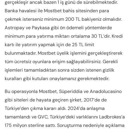
gerçekleşir ancak bazen 1 iş günü de sürebilmektedir.
Banka havalesi ile Mostbet bahis sitesinden para
çekmek isterseniz minimum 200 TL bakiyeniz olmalıdır.
Astropay ve Paykasa gibi ön ödemeli yöntemlerde
minimum para yatırma miktarı ortalama 30 TL’dir. Kredi
kartı ile yatırım yapmak için de 25 TL limit
bulunmaktadır. Mostbet üyelik işlemini gerçekleştirerek
tüm ücretsiz oyunlara erişim sağlayabilirsiniz. Gerekli
işlemleri tamamladıktan sonra sizden istenen gizlilk
kuralları gibi kutuları onaylamanız gerekmektedir.
Bu operasyonla Mostbet, Süperiddia ve Anadolucasino
gibi siteleri de hayata geçiren şirket, 2017’de de
Türkiye’den çıkma kararı aldı. 2024’da anlaşma
tamamlandı ve GVC, Türkiye’deki varlıklarını Ladbrokes’a
175 milyon sterline sattı. Soruşturma nedeniyle açıklama