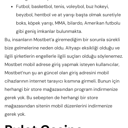
Futbol, basketbol, tenis, voleybol, buz hokeyi,
beyzbol, hentbol ve at yarışı başta olmak suretiyle
boks, köpek yarışı, MMA, bilardo, Amerikan futbolu
gibi geniş imkanlar bulunmakta.
Bu, insanların Mostbet’a giremediğim bir sorunla sürekli
bize gelmelerine neden oldu. Altyapı eksikliği olduğu ve
ilgili şirketlerin engellerle ilgili suçları olduğu söylenemez.
Mostbet mobil adrese giriş yapmak isteyen kullanıcılar,
Mostbet’nun şu an güncel olan giriş adresini mobil
cihazlarının internet tarayıcı kısmına girmeli. Bunun için
herhangi bir store mağazasından program indirmenize
gerek yok. Bu sebepten de herhangi bir store
mağazasından sitenin mobil düzenlerini indirmenize
gerek yok.