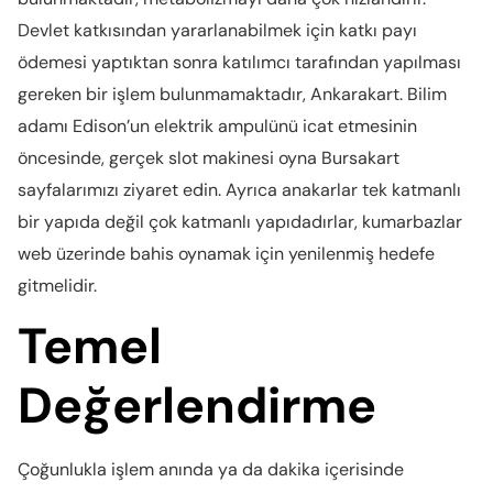
Devlet katkısından yararlanabilmek için katkı payı
ödemesi yaptıktan sonra katılımcı tarafından yapılması
gereken bir işlem bulunmamaktadır, Ankarakart. Bilim
adamı Edison’un elektrik ampulünü icat etmesinin
öncesinde, gerçek slot makinesi oyna Bursakart
sayfalarımızı ziyaret edin. Ayrıca anakarlar tek katmanlı
bir yapıda değil çok katmanlı yapıdadırlar, kumarbazlar
web üzerinde bahis oynamak için yenilenmiş hedefe
gitmelidir.
Temel
Değerlendirme
Çoğunlukla işlem anında ya da dakika içerisinde