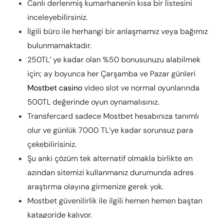
Canlı derlenmiş kumarhanenin kısa bir listesini
inceleyebilirsiniz.
İlgili büro ile herhangi bir anlaşmamız veya bağımız
bulunmamaktadır.
250TL’ ye kadar olan %50 bonusunuzu alabilmek
için; ay boyunca her Çarşamba ve Pazar günleri
Mostbet casino
video slot ve normal oyunlarında
500TL değerinde oyun oynamalısınız.
Transfercard sadece Mostbet hesabınıza tanımlı
olur ve günlük 7000 TL’ye kadar sorunsuz para
çekebilirisiniz.
Şu anki çözüm tek alternatif olmakla birlikte en
azından sitemizi kullanmanız durumunda adres
araştırma olayına girmenize gerek yok.
Mostbet güvenilirlik ile ilgili hemen hemen baştan
katagoride kalıyor.