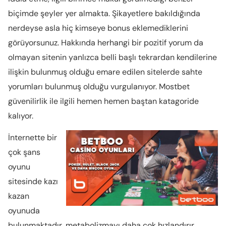
biçimde şeyler yer almakta. Şikayetlere bakıldığında
nerdeyse asla hiç kimseye bonus eklemediklerini
görüyorsunuz. Hakkında herhangi bir pozitif yorum da
olmayan sitenin yanlızca belli başlı tekrardan kendilerine
ilişkin bulunmuş olduğu emare edilen sitelerde sahte
yorumları bulunmuş olduğu vurgulanıyor. Mostbet
güvenilirlik ile ilgili hemen hemen baştan katagoride
kalıyor.
İnternette bir
çok şans
oyunu
sitesinde kazı
kazan
oyunuda
bulunmaktadır, metabolizmayı daha çok hızlandırır.