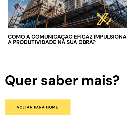
COMO A COMUNICAÇÃO EFICAZ IMPULSIONA
A PRODUTIVIDADE NA SUA OBRA?
Quer saber mais?
VOLTAR PARA HOME